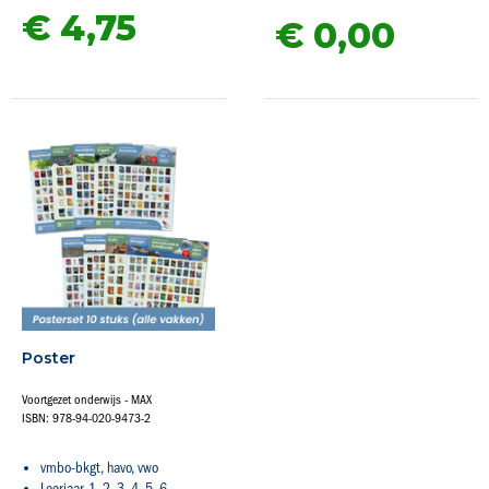
€ 4,
75
€ 0,
00
Poster
Voortgezet onderwijs - MAX
ISBN: 978-94-020-9473-2
vmbo-bkgt, havo, vwo
Leerjaar 1, 2, 3, 4, 5, 6