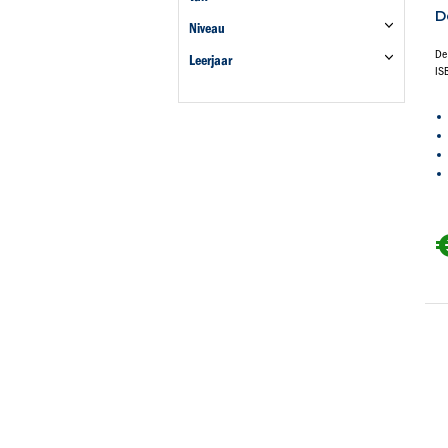
D
Niveau
De
Leerjaar
IS