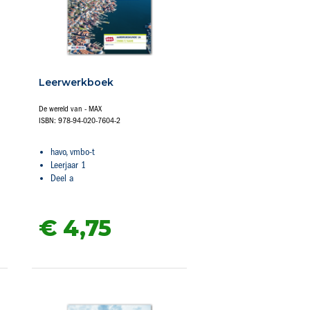
Leerwerkboek
De wereld van - MAX
ISBN: 978-94-020-7604-2
havo, vmbo-t
Leerjaar 1
Deel a
€ 4,
75