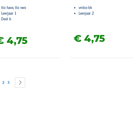
tto havo, tto vwo
vmbo-bk
Leerjaar 1
Leerjaar 2
Deel b
€ 4,
75
€ 4,
75
agina
 lees momenteel pagina
Pagina
Pagina
Pagina
Volgende
2
3