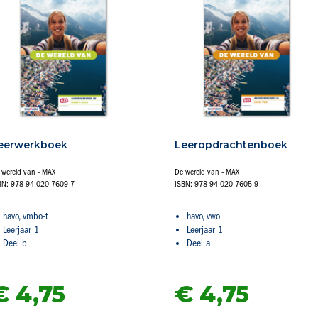
eerwerkboek
Leeropdrachtenboek
 wereld van - MAX
De wereld van - MAX
BN: 978-94-020-7609-7
ISBN: 978-94-020-7605-9
havo, vmbo-t
havo, vwo
Leerjaar 1
Leerjaar 1
Deel b
Deel a
€ 4,
75
€ 4,
75