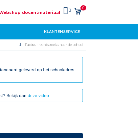
0
Winkelwagen
Webshop docentmateriaal
KLANTENSERVICE
Factuur rechtstreeks naar de school
 standaard geleverd op het schooladres
rst? Bekijk dan
deze video
.