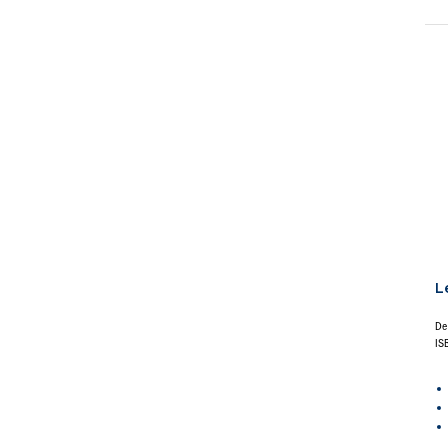
L
De
IS