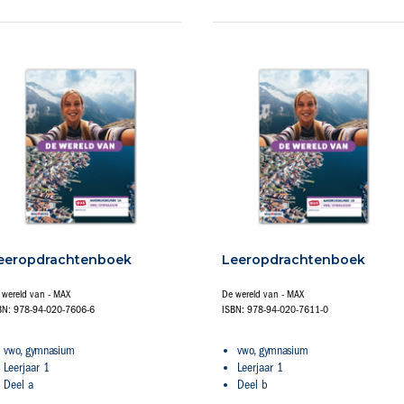
eeropdrachtenboek
Leeropdrachtenboek
 wereld van - MAX
De wereld van - MAX
BN: 978-94-020-7606-6
ISBN: 978-94-020-7611-0
vwo, gymnasium
vwo, gymnasium
Leerjaar 1
Leerjaar 1
Deel a
Deel b