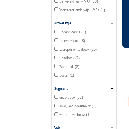
De wereld van - MAX
38
Voortgezet onderwijs - MAX
1
Artikel type
Docentlicentie
1
Leerwerkboek
8
Leeropdrachtenboek
25
Handboek
2
Werkboek
2
poster
1
Segment
onderbouw
32
havo/vwo bovenbouw
7
vmbo bovenbouw
4
Vak