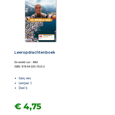
Leeropdrachtenboek
De wereld van - MAX
ISBN: 978-94-020-7610-3
havo, vwo
Leerjaar 1
Deel b
€ 4,
75