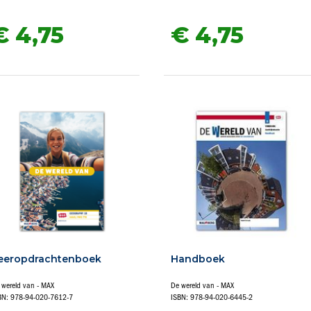
€ 4,
75
€ 4,
75
eeropdrachtenboek
Handboek
 wereld van - MAX
De wereld van - MAX
BN: 978-94-020-7612-7
ISBN: 978-94-020-6445-2