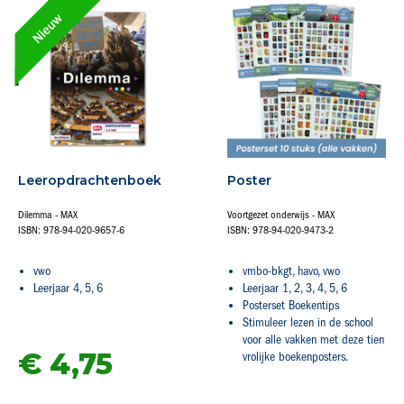
Leeropdrachtenboek
Poster
Dilemma - MAX
Voortgezet onderwijs - MAX
ISBN: 978-94-020-9657-6
ISBN: 978-94-020-9473-2
vwo
vmbo-bkgt, havo, vwo
Leerjaar 4, 5, 6
Leerjaar 1, 2, 3, 4, 5, 6
Posterset Boekentips
Stimuleer lezen in de school
voor alle vakken met deze tien
€ 4,
75
vrolijke boekenposters.