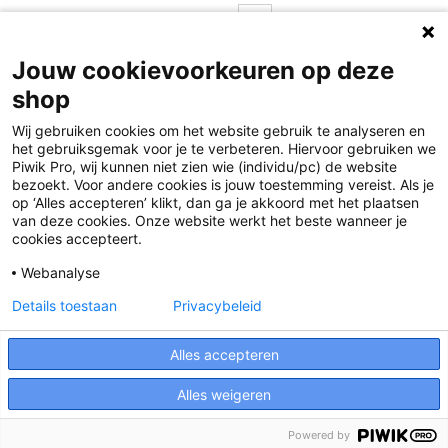
Pagina
U lees momenteel pagina
Pagina
Pagina
Pagina
Volgende
1
2
3
Jouw cookievoorkeuren op deze
shop
Wij gebruiken cookies om het website gebruik te analyseren en
het gebruiksgemak voor je te verbeteren. Hiervoor gebruiken we
Piwik Pro, wij kunnen niet zien wie (individu/pc) de website
bezoekt. Voor andere cookies is jouw toestemming vereist. Als je
op ‘Alles accepteren’ klikt, dan ga je akkoord met het plaatsen
van deze cookies. Onze website werkt het beste wanneer je
Disclaimer
cookies accepteert.
Privacy
Webanalyse
Algemene voorwaarden
Details toestaan
Privacybeleid
Cookies
Alles accepteren
Responsible Disclosure Statement
Alles weigeren
Powered by