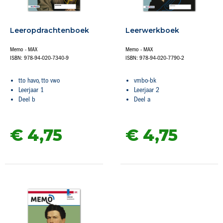
Leeropdrachtenboek
Leerwerkboek
Memo - MAX
Memo - MAX
ISBN: 978-94-020-7340-9
ISBN: 978-94-020-7790-2
tto havo, tto vwo
vmbo-bk
Leerjaar 1
Leerjaar 2
Deel b
Deel a
€ 4,
75
€ 4,
75