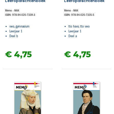
Leeropdrachtenboek
Leeropdrachtenboek
Memo - MAX
Memo - MAX
ISBN: 978-94-020-7339-3
ISBN: 978-94-020-7335-5
vwo, gymnasium
tto havo, tto vwo
Leerjaar 1
Leerjaar 1
Deel b
Deel a
€ 4,
75
€ 4,
75