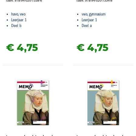
ISBN: 978-94-020-7338-6
ISBN: 978-94-020-7334-8
havo, vwo
vwo, gymnasium
Leerjaar 1
Leerjaar 1
Deel b
Deel a
€ 4,
75
€ 4,
75