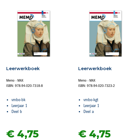
Leerwerkboek
Leerwerkboek
Memo - MAX
Memo - MAX
ISBN: 978-94-020-7318-8
ISBN: 978-94-020-7323-2
vmbo-bk
vmbo-kgt
Leerjaar 1
Leerjaar 1
Deel b
Deel a
€ 4,
75
€ 4,
75