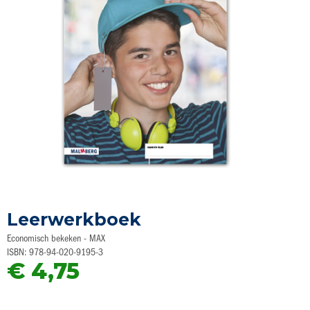
Ga
naar
Leerwerkboek
het
begin
Economisch bekeken - MAX
van
ISBN: 978-94-020-9195-3
de
€ 4,75
afbeeldingen-
gallerij