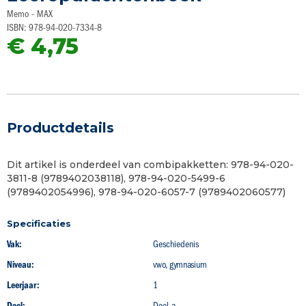
begin
Memo - MAX
van
ISBN: 978-94-020-7334-8
de
€ 4,75
afbeeldingen-
gallerij
Productdetails
Dit artikel is onderdeel van combipakketten: 978-94-020-
3811-8 (9789402038118), 978-94-020-5499-6
(9789402054996), 978-94-020-6057-7 (9789402060577)
Specificaties
Vak:
Geschiedenis
Niveau:
vwo, gymnasium
Leerjaar:
1
Deel:
Deel a